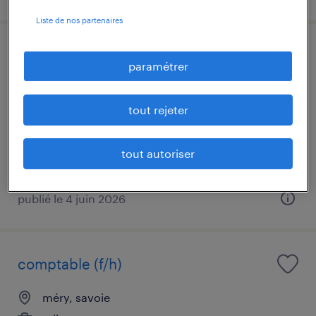
Liste de nos partenaires
comptable h/f
paramétrer
colomiers, haute-garonne
tout rejeter
cdi
30 000 € - 32 000 € par année
tout autoriser
publié le 4 juin 2026
comptable (f/h)
méry, savoie