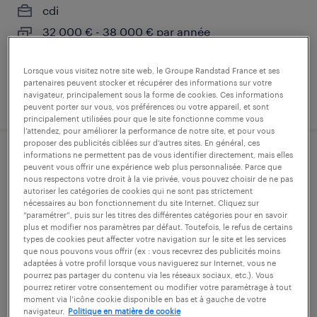
cdi
32 000 € - 38 000 € par année
Lorsque vous visitez notre site web, le Groupe Randstad France et ses
partenaires peuvent stocker et récupérer des informations sur votre
navigateur, principalement sous la forme de cookies. Ces informations
publié le 9 juillet 2026
peuvent porter sur vous, vos préférences ou votre appareil, et sont
principalement utilisées pour que le site fonctionne comme vous
l’attendez, pour améliorer la performance de notre site, et pour vous
proposer des publicités ciblées sur d’autres sites. En général, ces
informations ne permettent pas de vous identifier directement, mais elles
comptable (f/h)
peuvent vous offrir une expérience web plus personnalisée. Parce que
nous respectons votre droit à la vie privée, vous pouvez choisir de ne pas
autoriser les catégories de cookies qui ne sont pas strictement
langres, haute-marne
nécessaires au bon fonctionnement du site Internet. Cliquez sur
“paramétrer”, puis sur les titres des différentes catégories pour en savoir
cdi
plus et modifier nos paramètres par défaut. Toutefois, le refus de certains
45 000 € - 50 000 € par année
types de cookies peut affecter votre navigation sur le site et les services
que nous pouvons vous offrir (ex : vous recevrez des publicités moins
adaptées à votre profil lorsque vous naviguerez sur Internet, vous ne
pourrez pas partager du contenu via les réseaux sociaux, etc.). Vous
pourrez retirer votre consentement ou modifier votre paramétrage à tout
moment via l’icône cookie disponible en bas et à gauche de votre
publié le 10 juillet 2026
navigateur.
Politique en matière de cookie