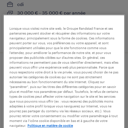
cdi
30 000 € - 35 000 € par année
Lorsque vous visitez notre site web, le Groupe Randstad France et ses
partenaires peuvent stocker et récupérer des informations sur votre
navigateur, principalement sous la forme de cookies. Ces informations
publié le 16 juillet 2026
peuvent porter sur vous, vos préférences ou votre appareil, et sont
principalement utilisées pour que le site fonctionne comme vous
l’attendez, pour améliorer la performance de notre site, et pour vous
proposer des publicités ciblées sur d’autres sites. En général, ces
informations ne permettent pas de vous identifier directement, mais elles
comptable (f/h)
peuvent vous offrir une expérience web plus personnalisée. Parce que
nous respectons votre droit à la vie privée, vous pouvez choisir de ne pas
autoriser les catégories de cookies qui ne sont pas strictement
langres, haute-marne
nécessaires au bon fonctionnement du site Internet. Cliquez sur
“paramétrer”, puis sur les titres des différentes catégories pour en savoir
cdi
plus et modifier nos paramètres par défaut. Toutefois, le refus de certains
45 000 € - 50 000 € par année
types de cookies peut affecter votre navigation sur le site et les services
que nous pouvons vous offrir (ex : vous recevrez des publicités moins
adaptées à votre profil lorsque vous naviguerez sur Internet, vous ne
pourrez pas partager du contenu via les réseaux sociaux, etc.). Vous
pourrez retirer votre consentement ou modifier votre paramétrage à tout
moment via l’icône cookie disponible en bas et à gauche de votre
publié le 10 juillet 2026
navigateur.
Politique en matière de cookie