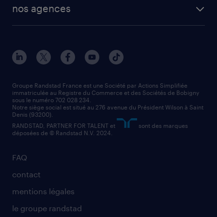
vendeur
nos agences
solutions opérationnelles
agent de fabrication
toutes nos agences
solutions professionnelles
conducteur de poids lourd
nos agences par ville
contact entreprise
manutentionnaire
nos agences par région
faq intérim / recrutement
technico-commercial
nos cabinets de recrutement
assistant administratif
Groupe Randstad France est une Société par Actions Simplifiée
immatriculée au Registre du Commerce et des Sociétés de Bobigny
sous le numéro 702 028 234.
comptable
Notre siège social est situé au 276 avenue du Président Wilson à Saint
Denis (93200).
RANDSTAD, PARTNER FOR TALENT et
sont des marques
déposées de © Randstad N.V. 2024.
FAQ
contact
mentions légales
le groupe randstad