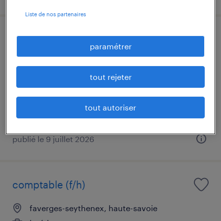
Liste de nos partenaires
comptable sci (f/h)
paramétrer
le lion-d'angers, maine-et-loire
tout rejeter
cdi
32 000 € - 38 000 € par année
tout autoriser
publié le 9 juillet 2026
comptable (f/h)
faverges-seythenex, haute-savoie