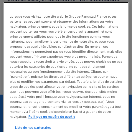
avec les actions suivantes:
Lorsque vous visitez notre site web, le Groupe Randstad France et ses
partenaires peuvent stocker et récupérer des informations sur votre
vérifiez si il n'y a pas de faute
navigateur, principalement sous la forme de cookies. Ces informations
peuvent porter sur vous, vos préférences ou votre appareil, et sont
d'orthographe dans les mots-clés tapés
principalement utilisées pour que le site fonctionne comme vous
l’attendez, pour améliorer la performance de notre site, et pour vous
modifiez l'intitulé de votre recherche
proposer des publicités ciblées sur d’autres sites. En général, ces
informations ne permettent pas de vous identifier directement, mais elles
peuvent vous offrir une expérience web plus personnalisée. Parce que
essayez d'agrandir la zone géographique
nous respectons votre droit à la vie privée, vous pouvez choisir de ne pas
de votre recherche (vous pouvez
autoriser les catégories de cookies qui ne sont pas strictement
nécessaires au bon fonctionnement du site Internet. Cliquez sur
sélectionner une distance)
“paramétrer”, puis sur les titres des différentes catégories pour en savoir
plus et modifier nos paramètres par défaut. Toutefois, le refus de certains
types de cookies peut affecter votre navigation sur le site et les services
que nous pouvons vous offrir (ex : vous recevrez des publicités moins
adaptées à votre profil lorsque vous naviguerez sur Internet, vous ne
pourrez pas partager du contenu via les réseaux sociaux, etc.). Vous
pourrez retirer votre consentement ou modifier votre paramétrage à tout
moment via l’icône cookie disponible en bas et à gauche de votre
navigateur.
Politique en matière de cookie
Liste de nos partenaires