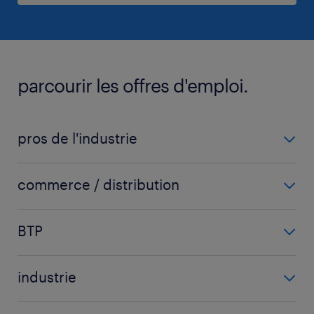
parcourir les offres d'emploi.
pros de l'industrie
carrossier
commerce / distribution
chaudronnier
acheteur
fraiseur
BTP
chargé d'affaires
ingénieur mécanique
carreleur
chef de secteur
mécanicien automobile
industrie
chef de chantier
commercial
voir plus
(+)
agent d'usinage
conducteur d'engins