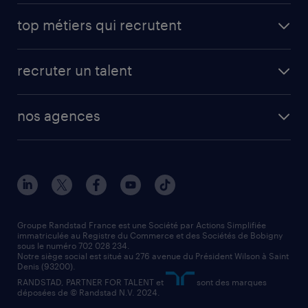
avantages intérimaires randstad
carrières professionnelles
top métiers qui recrutent
app talent / portail web
candidature spontanée
fiches métiers
faq candidat / intérimaire
créer un compte candidat
recruter un talent
plombier chauffagiste
toutes nos solutions RH
vendeur
nos agences
solutions opérationnelles
agent de fabrication
toutes nos agences
solutions professionnelles
conducteur de poids lourd
nos agences par ville
contact entreprise
manutentionnaire
nos agences par région
faq intérim / recrutement
technico-commercial
nos cabinets de recrutement
assistant administratif
Groupe Randstad France est une Société par Actions Simplifiée
immatriculée au Registre du Commerce et des Sociétés de Bobigny
sous le numéro 702 028 234.
comptable
Notre siège social est situé au 276 avenue du Président Wilson à Saint
Denis (93200).
RANDSTAD, PARTNER FOR TALENT et
sont des marques
déposées de © Randstad N.V. 2024.