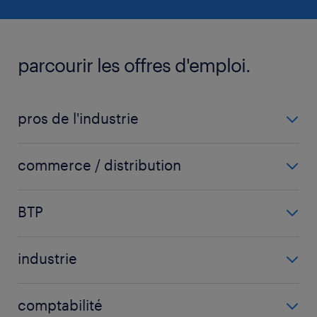
parcourir les offres d'emploi.
pros de l'industrie
carrossier
commerce / distribution
chaudronnier
acheteur
fraiseur
BTP
chargé d'affaires
ingénieur mécanique
carreleur
chef de secteur
mécanicien automobile
industrie
chef de chantier
commercial
voir plus
(+)
agent d'usinage
conducteur d'engins
commercial sédentaire
comptabilité
agent de fabrication