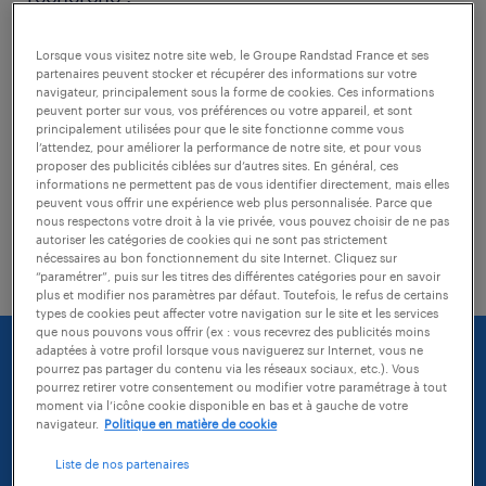
Lorsque vous visitez notre site web, le Groupe Randstad France et ses
vérifiez si il n'y a pas de faute
partenaires peuvent stocker et récupérer des informations sur votre
d'orthographe dans les mots-clés tapés
navigateur, principalement sous la forme de cookies. Ces informations
peuvent porter sur vous, vos préférences ou votre appareil, et sont
principalement utilisées pour que le site fonctionne comme vous
modifiez l'intitulé de votre recherche
l’attendez, pour améliorer la performance de notre site, et pour vous
proposer des publicités ciblées sur d’autres sites. En général, ces
essayez d'agrandir la zone géographique
informations ne permettent pas de vous identifier directement, mais elles
peuvent vous offrir une expérience web plus personnalisée. Parce que
de votre recherche (vous pouvez
nous respectons votre droit à la vie privée, vous pouvez choisir de ne pas
autoriser les catégories de cookies qui ne sont pas strictement
sélectionner une distance)
nécessaires au bon fonctionnement du site Internet. Cliquez sur
“paramétrer”, puis sur les titres des différentes catégories pour en savoir
plus et modifier nos paramètres par défaut. Toutefois, le refus de certains
types de cookies peut affecter votre navigation sur le site et les services
que nous pouvons vous offrir (ex : vous recevrez des publicités moins
adaptées à votre profil lorsque vous naviguerez sur Internet, vous ne
pourrez pas partager du contenu via les réseaux sociaux, etc.). Vous
pourrez retirer votre consentement ou modifier votre paramétrage à tout
moment via l’icône cookie disponible en bas et à gauche de votre
navigateur.
Politique en matière de cookie
Liste de nos partenaires