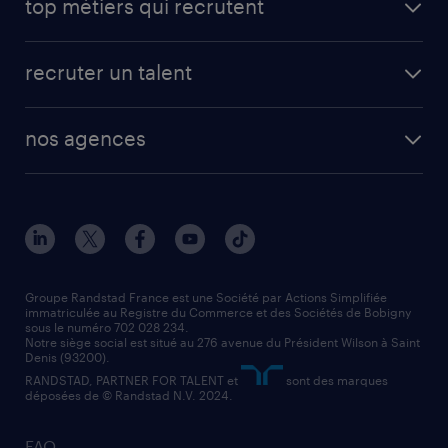
top métiers qui recrutent
app talent / portail web
candidature spontanée
fiches métiers
faq candidat / intérimaire
créer un compte candidat
recruter un talent
plombier chauffagiste
toutes nos solutions RH
vendeur
nos agences
solutions opérationnelles
agent de fabrication
toutes nos agences
solutions professionnelles
conducteur de poids lourd
nos agences par ville
contact entreprise
manutentionnaire
nos agences par région
faq intérim / recrutement
technico-commercial
nos cabinets de recrutement
assistant administratif
Groupe Randstad France est une Société par Actions Simplifiée
immatriculée au Registre du Commerce et des Sociétés de Bobigny
sous le numéro 702 028 234.
comptable
Notre siège social est situé au 276 avenue du Président Wilson à Saint
Denis (93200).
RANDSTAD, PARTNER FOR TALENT et
sont des marques
déposées de © Randstad N.V. 2024.
FAQ