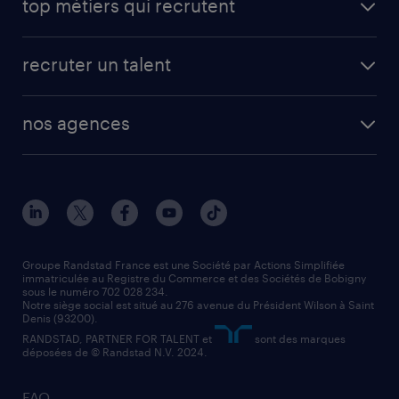
top métiers qui recrutent
app talent / portail web
candidature spontanée
fiches métiers
faq candidat / intérimaire
créer un compte candidat
recruter un talent
plombier chauffagiste
toutes nos solutions RH
vendeur
nos agences
solutions opérationnelles
agent de fabrication
toutes nos agences
solutions professionnelles
conducteur de poids lourd
nos agences par ville
contact entreprise
manutentionnaire
nos agences par région
faq intérim / recrutement
technico-commercial
nos cabinets de recrutement
assistant administratif
Groupe Randstad France est une Société par Actions Simplifiée
immatriculée au Registre du Commerce et des Sociétés de Bobigny
sous le numéro 702 028 234.
comptable
Notre siège social est situé au 276 avenue du Président Wilson à Saint
Denis (93200).
RANDSTAD, PARTNER FOR TALENT et
sont des marques
déposées de © Randstad N.V. 2024.
FAQ