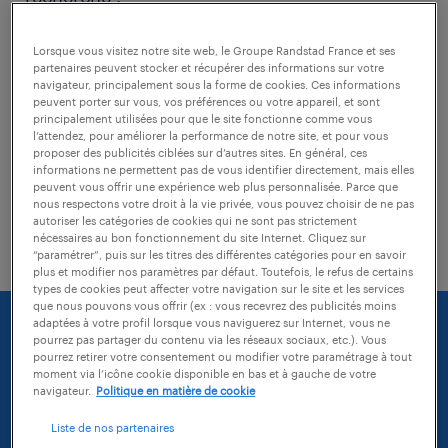
Lorsque vous visitez notre site web, le Groupe Randstad France et ses
vérifiez si il n'y a pas de faute
partenaires peuvent stocker et récupérer des informations sur votre
d'orthographe dans les mots-clés tapés
navigateur, principalement sous la forme de cookies. Ces informations
peuvent porter sur vous, vos préférences ou votre appareil, et sont
principalement utilisées pour que le site fonctionne comme vous
modifiez l'intitulé de votre recherche
l’attendez, pour améliorer la performance de notre site, et pour vous
proposer des publicités ciblées sur d’autres sites. En général, ces
essayez d'agrandir la zone géographique
informations ne permettent pas de vous identifier directement, mais elles
peuvent vous offrir une expérience web plus personnalisée. Parce que
de votre recherche (vous pouvez
nous respectons votre droit à la vie privée, vous pouvez choisir de ne pas
autoriser les catégories de cookies qui ne sont pas strictement
sélectionner une distance)
nécessaires au bon fonctionnement du site Internet. Cliquez sur
“paramétrer”, puis sur les titres des différentes catégories pour en savoir
plus et modifier nos paramètres par défaut. Toutefois, le refus de certains
types de cookies peut affecter votre navigation sur le site et les services
que nous pouvons vous offrir (ex : vous recevrez des publicités moins
adaptées à votre profil lorsque vous naviguerez sur Internet, vous ne
pourrez pas partager du contenu via les réseaux sociaux, etc.). Vous
pourrez retirer votre consentement ou modifier votre paramétrage à tout
moment via l’icône cookie disponible en bas et à gauche de votre
navigateur.
Politique en matière de cookie
Liste de nos partenaires