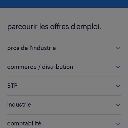
parcourir les offres d'emploi.
pros de l'industrie
carrossier
commerce / distribution
chaudronnier
acheteur
fraiseur
BTP
chargé d'affaires
ingénieur mécanique
carreleur
chef de secteur
mécanicien automobile
industrie
chef de chantier
commercial
voir plus
(+)
agent d'usinage
conducteur d'engins
commercial sédentaire
comptabilité
agent de fabrication