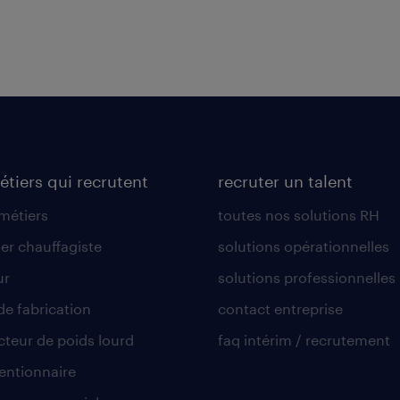
étiers qui recrutent
recruter un talent
 métiers
toutes nos solutions RH
er chauffagiste
solutions opérationnelles
ur
solutions professionnelles
de fabrication
contact entreprise
teur de poids lourd
faq intérim / recrutement
ntionnaire