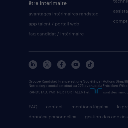
techni
être intérimaire
assista
avantages intérimaires randstad
compt
app talent / portail web
faq candidat / intérimaire
Groupe Randstad France est une Société par Actions Simplif
Notre siège social est situé au 276 avenue du Président Wilso
RANDSTAD, PARTNER FOR TALENT et
sont des marqu
FAQ
contact
mentions légales
le g
données personnelles
gestion des cookies