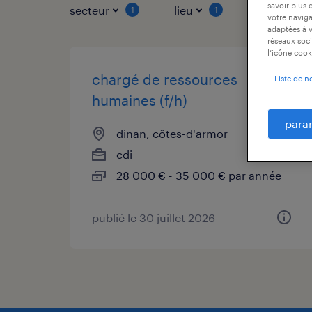
savoir plus 
secteur
lieu
type de co
1
1
votre naviga
adaptées à v
réseaux soci
l’icône cook
chargé de ressources
Liste de n
humaines (f/h)
para
dinan, côtes-d'armor
cdi
28 000 € - 35 000 € par année
publié le 30 juillet 2026