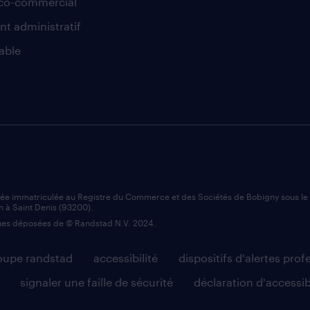
co-commercial
nt administratif
able
iée immatriculée au Registre du Commerce et des Sociétés de Bobigny sous l
n à Saint Denis (93200).
es déposées de © Randstad N.V. 2024.
roupe randstad
accessibilité
dispositifs d'alertes prof
signaler une faille de sécurité
déclaration d'accessib