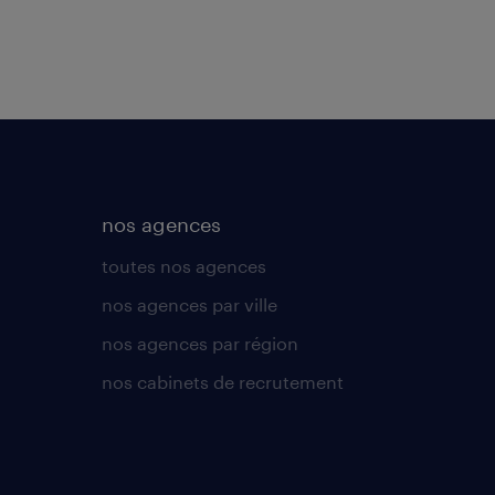
nos agences
toutes nos agences
nos agences par ville
nos agences par région
nos cabinets de recrutement