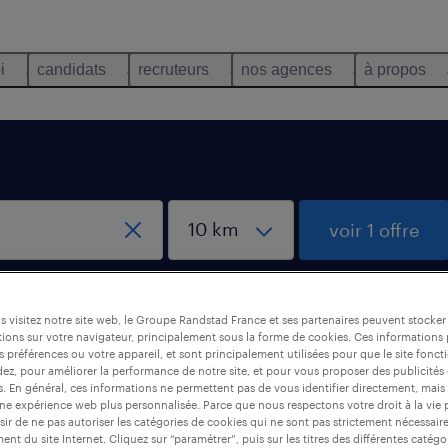
i
candidats
recruteurs
nos agences
à propos
voir 1 offre
 visitez notre site web, le Groupe Randstad France et ses partenaires peuvent stocker
ions sur votre navigateur, principalement sous la forme de cookies. Ces informations
s préférences ou votre appareil, et sont principalement utilisées pour que le site fo
dez, pour améliorer la performance de notre site, et pour vous proposer des publicités 
inan
es. En général, ces informations ne permettent pas de vous identifier directement, mais
une expérience web plus personnalisée. Parce que nous respectons votre droit à la vie 
ir de ne pas autoriser les catégories de cookies qui ne sont pas strictement nécessair
nt du site Internet. Cliquez sur “paramétrer”, puis sur les titres des différentes catég