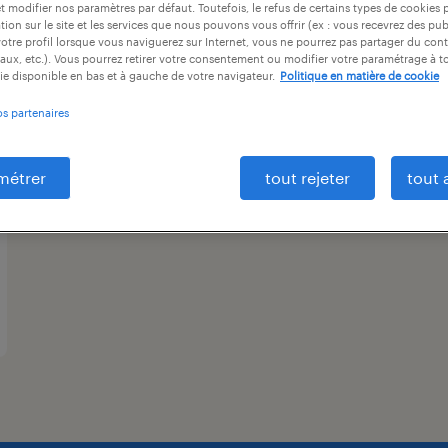
et modifier nos paramètres par défaut. Toutefois, le refus de certains types de cookies 
ntrat
durée du contrat
niveau d'expérience
tion sur le site et les services que nous pouvons vous offrir (ex : vous recevrez des pu
otre profil lorsque vous naviguerez sur Internet, vous ne pourrez pas partager du cont
aux, etc.). Vous pourrez retirer votre consentement ou modifier votre paramétrage à 
ie disponible en bas et à gauche de votre navigateur.
Politique en matière de cookie
os partenaires
métrer
tout rejeter
tout 