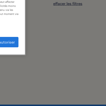
peut affecter
effacer les filtres
blicités moins
enu via les
tout moment via
autoriser