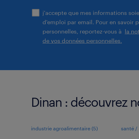
j'accepte que mes informations soien
d'emploi par email. Pour en savoir 
personnelles, reportez-vous à
la no
de vos données personnelles.
Dinan : découvrez no
industrie agroalimentaire
(
5
)
santé / 