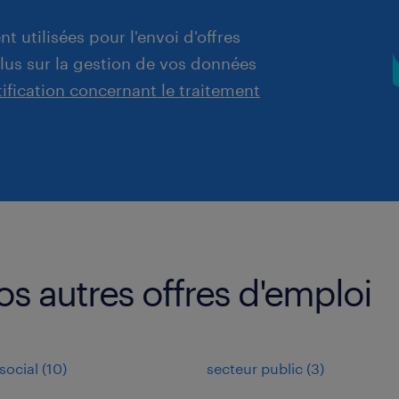
t utilisées pour l'envoi d'offres
plus sur la gestion de vos données
tification concernant le traitement
s autres offres d'emploi
social
(
10
)
secteur public
(
3
)