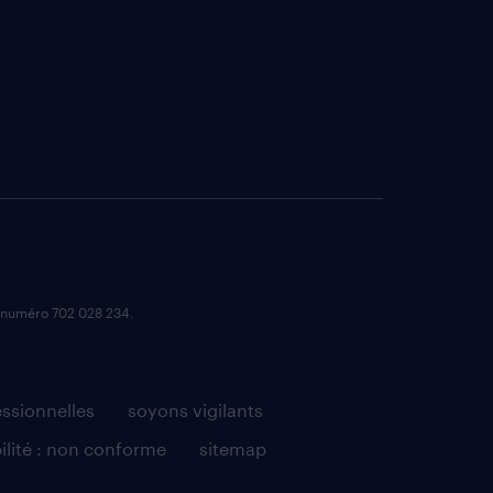
e numéro 702 028 234.
essionnelles
soyons vigilants
ilité : non conforme
sitemap