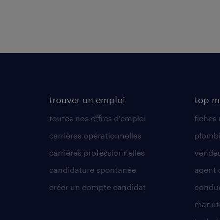
trouver un emploi
top m
toutes nos offres d'emploi
fiches
carrières opérationnelles
plombi
carrières professionnelles
vende
candidature spontanée
agent 
créer un compte candidat
conduc
manute