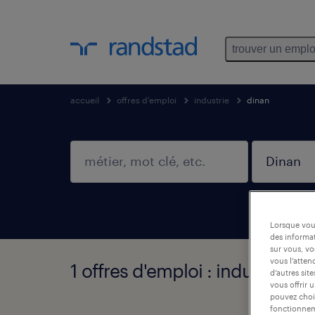
trouver un emplo
accueil
offres d'emploi
industrie
dinan
Lorsque vous
des informat
sur vous, vo
vous l’atten
1 offres d'emploi : industrie, D
d’autres sit
vous offrir 
pouvez chois
fonctionneme