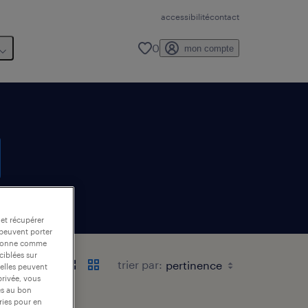
accessibilité
contact
0
mon compte
 et récupérer
 peuvent porter
nctionne comme
ciblées sur
trier par:
 elles peuvent
privée, vous
es au bon
ories pour en