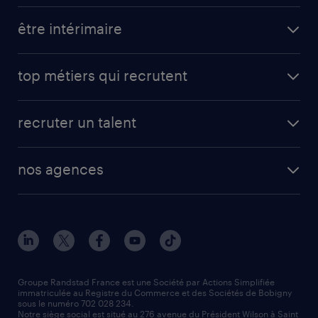
assistant de direction
toutes nos offres d'emploi
être intérimaire
voir plus
(+)
carrières opérationnelles
avantages intérimaires randstad
carrières professionnelles
top métiers qui recrutent
app talent / portail web
candidature spontanée
fiches métiers
faq candidat / intérimaire
créer un compte candidat
recruter un talent
plombier chauffagiste
toutes nos solutions RH
vendeur
nos agences
solutions opérationnelles
agent de fabrication
toutes nos agences
solutions professionnelles
conducteur de poids lourd
nos agences par ville
contact entreprise
manutentionnaire
nos agences par région
faq intérim / recrutement
technico-commercial
nos cabinets de recrutement
assistant administratif
Groupe Randstad France est une Société par Actions Simplifiée
immatriculée au Registre du Commerce et des Sociétés de Bobigny
sous le numéro 702 028 234.
comptable
Notre siège social est situé au 276 avenue du Président Wilson à Saint