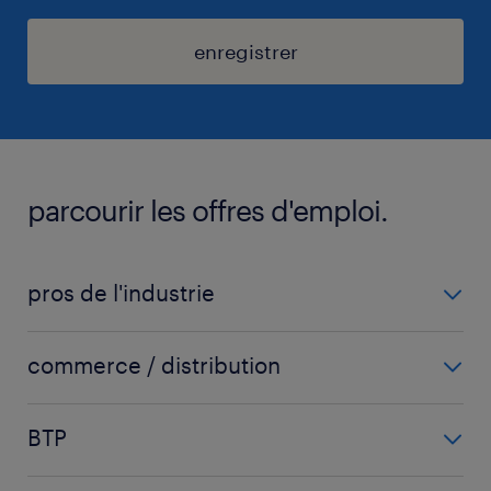
enregistrer
parcourir les offres d'emploi.
pros de l'industrie
carrossier
commerce / distribution
chaudronnier
acheteur
fraiseur
BTP
chargé d'affaires
ingénieur mécanique
carreleur