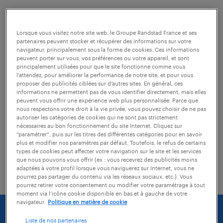
Nous n'avons pas trouvé d'offres d'emploi qui
correspondent exactement à vos critères de
Lorsque vous visitez notre site web, le Groupe Randstad France et ses
partenaires peuvent stocker et récupérer des informations sur votre
recherche :
navigateur, principalement sous la forme de cookies. Ces informations
peuvent porter sur vous, vos préférences ou votre appareil, et sont
principalement utilisées pour que le site fonctionne comme vous
l’attendez, pour améliorer la performance de notre site, et pour vous
vérifiez si il n'y a pas de faute
proposer des publicités ciblées sur d’autres sites. En général, ces
d'orthographe dans les mots-clés tapés
informations ne permettent pas de vous identifier directement, mais elles
peuvent vous offrir une expérience web plus personnalisée. Parce que
nous respectons votre droit à la vie privée, vous pouvez choisir de ne pas
modifiez l'intitulé de votre recherche
autoriser les catégories de cookies qui ne sont pas strictement
nécessaires au bon fonctionnement du site Internet. Cliquez sur
essayez d'agrandir la zone géographique
“paramétrer”, puis sur les titres des différentes catégories pour en savoir
plus et modifier nos paramètres par défaut. Toutefois, le refus de certains
de votre recherche (vous pouvez
types de cookies peut affecter votre navigation sur le site et les services
que nous pouvons vous offrir (ex : vous recevrez des publicités moins
sélectionner une distance)
adaptées à votre profil lorsque vous naviguerez sur Internet, vous ne
pourrez pas partager du contenu via les réseaux sociaux, etc.). Vous
pourrez retirer votre consentement ou modifier votre paramétrage à tout
moment via l’icône cookie disponible en bas et à gauche de votre
navigateur.
Politique en matière de cookie
Liste de nos partenaires