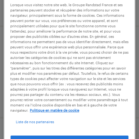
Lorsque vous visitez notre site web, le Groupe Randstad France et ses
partenaires peuvent stocker et récupérer des informations sur votre
publié le 10 août 2026
navigateur, principalement sous la forme de cookies. Ces informations
peuvent porter sur vous, vos préférences ou votre appareil, et sont
principalement utilisées pour que le site fonctionne comme vous
l’attendez, pour améliorer la performance de notre site, et pour vous
proposer des publicités ciblées sur d’autres sites. En général, ces
infirmier de en médecine du travail
informations ne permettent pas de vous identifier directement, mais elles
peuvent vous offrir une expérience web plus personnalisée. Parce que
(f/h)
nous respectons votre droit à la vie privée, vous pouvez choisir de ne pas
autoriser les catégories de cookies qui ne sont pas strictement
nécessaires au bon fonctionnement du site Internet. Cliquez sur
notre-dame-de-gravenchon, seine-maritime
“paramétrer”, puis sur les titres des différentes catégories pour en savoir
intérim
plus et modifier nos paramètres par défaut. Toutefois, le refus de certains
types de cookies peut affecter votre navigation sur le site et les services
19,00 € par heure
que nous pouvons vous offrir (ex : vous recevrez des publicités moins
adaptées à votre profil lorsque vous naviguerez sur Internet, vous ne
pourrez pas partager du contenu via les réseaux sociaux, etc.). Vous
pourrez retirer votre consentement ou modifier votre paramétrage à tout
publié le 10 août 2026
moment via l’icône cookie disponible en bas et à gauche de votre
navigateur.
Politique en matière de cookie
Liste de nos partenaires
technicien(ne) informatique n2/n3 -