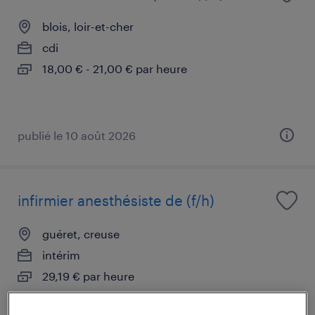
blois, loir-et-cher
cdi
18,00 € - 21,00 € par heure
publié le 10 août 2026
infirmier anesthésiste de (f/h)
guéret, creuse
intérim
29,19 € par heure