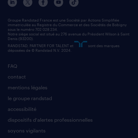
nos agences par région
faq intérim / recrutement
technico-commercial
nos cabinets de recrutement
assistant administratif
Groupe Randstad France est une Société par Actions Simplifiée
immatriculée au Registre du Commerce et des Sociétés de Bobigny
sous le numéro 702 028 234.
comptable
Notre siège social est situé au 276 avenue du Président Wilson à Saint
Denis (93200).
RANDSTAD, PARTNER FOR TALENT et
sont des marques
déposées de © Randstad N.V. 2024.
FAQ
contact
mentions légales
le groupe randstad
accessibilité
dispositifs d'alertes professionnelles
soyons vigilants