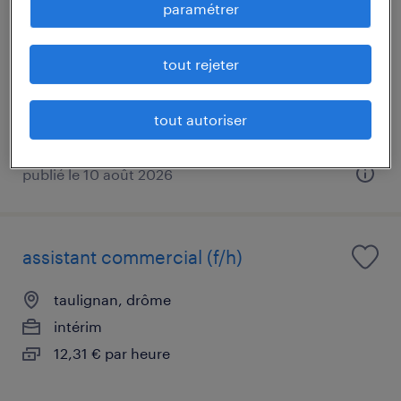
administrateur(trice) n1 - 1 jour /
paramétrer
semaine h/f
tout rejeter
chemillé-melay, maine-et-loire
intérim
tout autoriser
26 000 € par année
publié le 10 août 2026
assistant commercial (f/h)
taulignan, drôme
intérim
12,31 € par heure