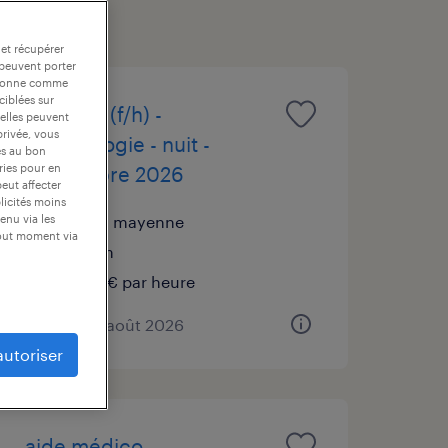
 et récupérer
 peuvent porter
nctionne comme
ciblées sur
infirmier (f/h) -
 elles peuvent
privée, vous
addictologie - nuit -
es au bon
ories pour en
septembre 2026
peut affecter
blicités moins
astillé, mayenne
enu via les
tout moment via
intérim
16,00 € par heure
publié le 7 août 2026
autoriser
aide médico-