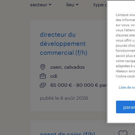
secteur
lieu
type de contrat
Lorsque vous
des informat
sur vous, vo
vous l’atten
directeur du
d’autres sit
vous offrir 
développement
pouvez chois
fonctionneme
commercial (f/h)
savoir plus 
votre naviga
caen, calvados
adaptées à v
réseaux soci
cdi
l’icône cook
65 000 € - 80 000 € par année
Liste de n
publié le 8 août 2026
para
agent de soins (f/h)