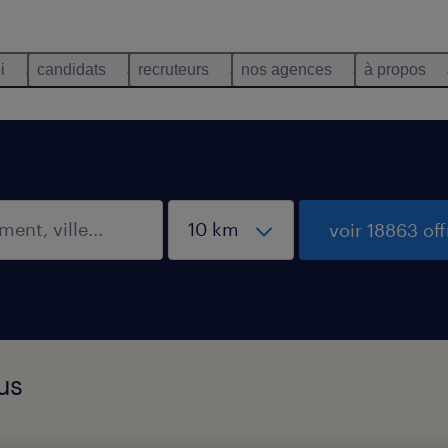
i
candidats
recruteurs
nos agences
à propos
voir 18863 off
us