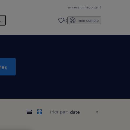
accessibilité
contact
0
mon compte
res
trier par: