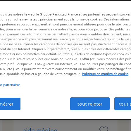
durée du contrat
niveau d'expérience
 visitez notre site web, le Groupe Randstad France et ses partenaires peuvent stocker
ions sur votre navigateur, principalement sous la forme de cookies. Ces informations
s préférences ou votre appareil, et sont principalement utilisées pour que le site fo
dez, pour améliorer la performance de notre site, et pour vous proposer des publicités 
conducteur de machines
es. En général, ces informations ne permettent pas de vous identifier directement, mais
une expérience web plus personnalisée. Parce que nous respectons votre droit à la vie 
secteur
ir de ne pas autoriser les catégories de cookies qui ne sont pas strictement nécessair
nt du site Internet. Cliquez sur “paramétrer”, puis sur les titres des différentes catég
pharmaceutique(f/h)
et modifier nos paramètres par défaut. Toutefois, le refus de certains types de cookies 
tion sur le site et les services que nous pouvons vous offrir (ex : vous recevrez des pu
lentilly, rhône
otre profil lorsque vous naviguerez sur Internet, vous ne pourrez pas partager du cont
aux, etc.). Vous pourrez retirer votre consentement ou modifier votre paramétrage à 
intérim
ie disponible en bas et à gauche de votre navigateur.
Politique en matière de cookie
26 500 € par année
os partenaires
publié le 7 août 2026
métrer
tout rejeter
tout 
aide médico-